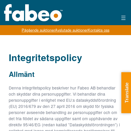
Pågående auktioner
Avslutade auktioner
Kontakta oss
Integritetspolicy
Allmänt
Translate
Denna integritetspolicy beskriver hur Fabeo AB behandlar
och skyddar dina personuppgifter. Vi behandlar dina
personuppgifter i enlighet med EU:s dataskyddsförordning
(EU) 2016/679 av den 27 april 2016 om skydd för fysiska
personer avseende behandling av personuppgifter och om
det fria flödet av sådana uppgifter samt om upphävande av
direktiv 95/46/EG (nedan kallad ”Dataskyddsförordningen”) i
enlighet med lagen med kompletterande bestämmelser till