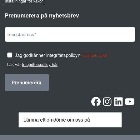
Inställningar för kakor
Prenumerera på nyhetsbrev
Jag godkänner integritetspolicyn.
(Obligatoriskt)
Läs vår
Integritetspolicy här
Facebook
Instag
Linke
Yo