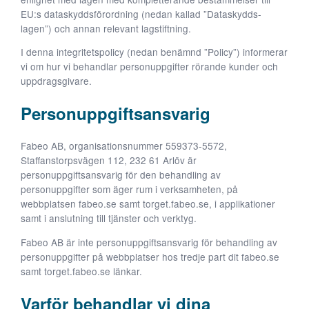
EU:s dataskyddsförordning (nedan kallad ”Dataskydds­
lagen”) och annan relevant lagstiftning.
I denna integritetspolicy (nedan benämnd ”Policy”) informerar
vi om hur vi behandlar personuppgifter rörande kunder och
uppdragsgivare.
Personuppgiftsansvarig
Nödvändiga
Fabeo AB, organisationsnummer 559373-5572,
Dessa kakor
Staffanstorpsvägen 112, 232 61 Arlöv är
går inte att
välja bort. De
personuppgiftsansvarig för den behandling av
behövs för att
personuppgifter som äger rum i verksamheten, på
hemsidan
webbplatsen fabeo.se samt torget.fabeo.se, i applikationer
över huvud
samt i anslutning till tjänster och verktyg.
taget ska
Fabeo AB är inte personuppgiftsansvarig för behandling av
fungera.
personuppgifter på webbplatser hos tredje part dit fabeo.se
samt torget.fabeo.se länkar.
Statistik
Varför behandlar vi dina
För att vi ska