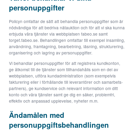
kunna
personuppgifter
förbättra
hemsidans
Policyn omfattar de sätt att behandla personuppgifter som är
funktionalitet
nödvändiga för att bedriva nätauktion och för att vi ska kunna
och
erbjuda våra tjänster via webbplatsen fabeo.se samt
uppbyggnad,
baserat på
torget.fabeo.se. Behandlingen omfattar till exempel insamling,
hur
användning, framtagning, bearbetning, läsning, strukturering,
hemsidan
organisering och lagring av personuppgifter.
används.
Vi behandlar personuppgifter för att registrera kundkonton,
ge åtkomst till de tjänster som tillhandahålls som en del av
webbplatsen, utföra kundadministration (som exempelvis
Upplevelse
fakturering eller i förhållande till leverantörer och samarbets­
För att vår
partners), ge kundservice och relevant information om ditt
hemsida ska
konto och våra tjänster samt ge dig en säker, problemfri,
prestera så
effektiv och anpassad upplevelse, nyheter m.m.
bra som
möjligt
Ändamålen med
under ditt
besök. Om
personuppgiftsbehandlingen
du nekar de
här kakorna