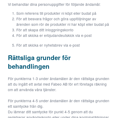
kommer viss
Vi behandlar dina personuppgifter för följande ändamål:
funktionalitet
Som referens till produkter ni köpt eller budat på
att försvinna
För att besvara frågor och göra uppföljningar av
från
ärenden som rör de produkter ni har köpt eller budat på
hemsidan.
För att skapa ditt inloggningskonto
För att skicka er erbjudandeutskick via e-post
Marknadsföring
För att skicka er nyhetsbrev via e-post
Genom att dela
med dig av dina
Rättsliga grunder för
intressen och ditt
beteende när du
behandlingen
surfar ökar du
chansen att få se
För punkterna 1-3 under ändamålen är den rättsliga grunden
personligt
att du ingått ett avtal med Fabeo AB för ert företags räkning
anpassat innehåll
om att använda våra tjänster.
och erbjudanden.
För punkterna 4-5 under ändamålen är den rättsliga grunden
ett samtycke från dig.
Du lämnar ditt samtycke för punkt 4-5 genom att du
registrerar användarkonto eller under dina kontoinställningar